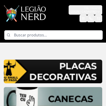
Olá,
Usuário
LOGIN / CADASTRO