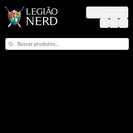
Olá,
Usuário
LOGIN / CADASTRO