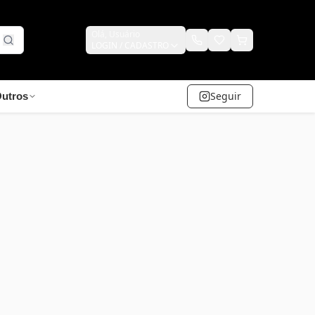
Olá,
Usuário
LOGIN / CADASTRO
Seguir
utros