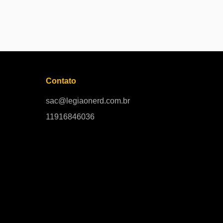
Contato
sac@legiaonerd.com.br
11916846036