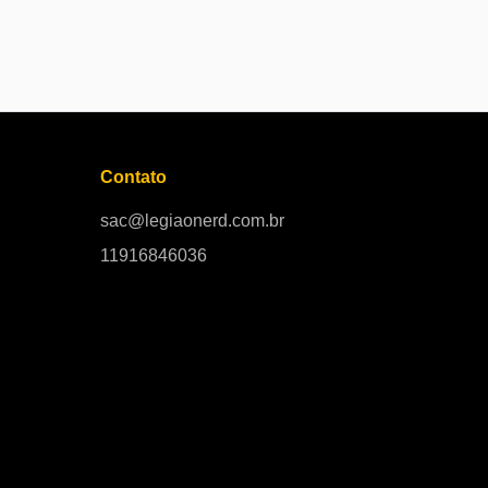
Contato
sac@legiaonerd.com.br
11916846036