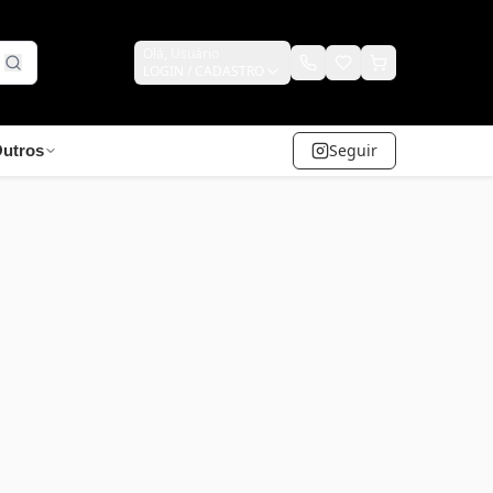
Olá,
Usuário
LOGIN / CADASTRO
Seguir
utros