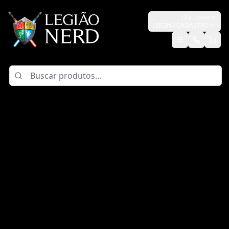
Olá,
Usuário
LOGIN / CADASTRO