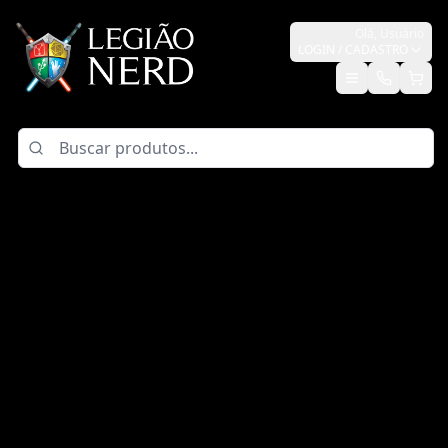
Olá,
Usuário
LOGIN / CADASTRO