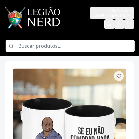
Olá,
Usuário
LOGIN / CADASTRO